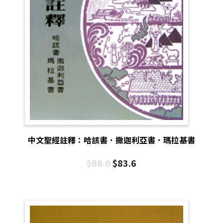
中文聖經註釋：哈該書．撒迦利亞書．瑪拉基書
$
88.0
$
83.6