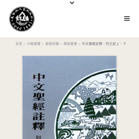
首頁
>
分類瀏覽
>
聖經研讀
>
釋經叢書
> 中文聖經註釋：列王紀上、下