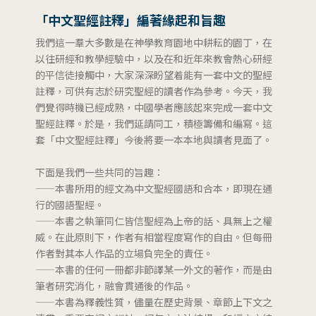
「中文聖經註釋」編著緣起和旨趣
我們這一羣大多數是在神學教育園地中耕耘的園丁，在
以往研經和教學經驗中，以及在和近年來教會熱心研經
的平信徒接觸中，大家深深盼望着能有一套中文的聖經
註釋，可供有志於研究聖經的讀者作為參考。今天，我
們覺得時機已經成熟，中國學者應該起來完成一套中文
聖經註釋。於是，我們延請同工，積極籌備和編寫。這
套「中文聖經註釋」今後將要一本本地與讀者見面了。
下面是我們一些共同的旨趣：
——本書所用的經文為中文聖經國語和合本，即現在通
行的國語聖經。
——本書之執筆同仁皆信聖經為上帝的話、具無上之權
威。在此原則下，作者有相當程度寫作的自由。但每冊
作者對其本人作品的立場負完全的責任。
——本書的任何一冊都非節譯某一外文的著作，而是由
筆者研究消化，融會貫通後的作品。
——本書為釋義性質，儘量在歷史背景、章節上下文之