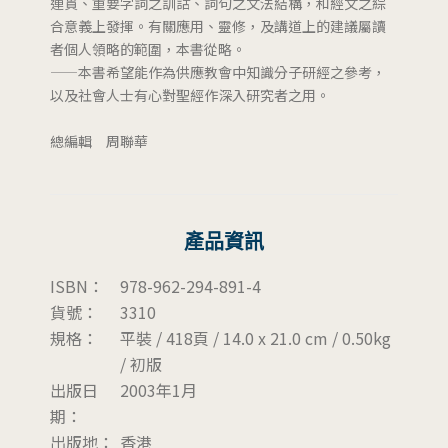
連貫、重要字詞之訓詁、詞句之文法結構，和經文之綜
合意義上發揮。有關應用、靈修，及講道上的建議屬讀
者個人領略的範圍，本書從略。
——本書希望能作為供應教會中知識分子研經之參考，
以及社會人士有心對聖經作深入研究者之用。
總編輯 周聯華
產品資訊
ISBN：
978-962-294-891-4
貨號：
3310
規格：
平裝 / 418頁 / 14.0 x 21.0 cm / 0.50kg
/ 初版
出版日
2003年1月
期：
出版地：
香港