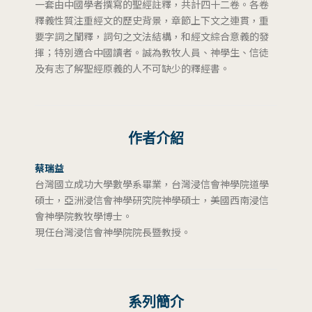
一套由中國學者撰寫的聖經註釋，共計四十二卷。各卷
釋義性質注重經文的歷史背景，章節上下文之連貫，重
要字詞之闡釋，詞句之文法結構，和經文綜合意義的發
揮；特別適合中國讀者。誠為教牧人員、神學生、信徒
及有志了解聖經原義的人不可缺少的釋經書。
作者介紹
蔡瑞益
台灣國立成功大學數學系畢業，台灣浸信會神學院道學
碩士，亞洲浸信會神學研究院神學碩士，美國西南浸信
會神學院教牧學博士。
現任台灣浸信會神學院院長暨教授。
系列簡介