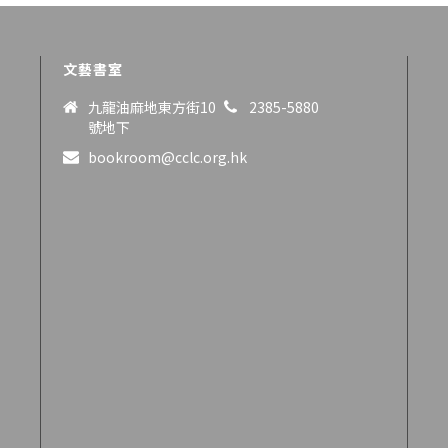
文藝書室
九龍油麻地東方街10
2385-5880
號地下
bookroom@cclc.org.hk