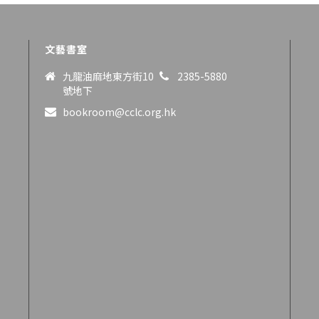
文藝書室
九龍油麻地東方街10
2385-5880
號地下
bookroom@cclc.org.hk