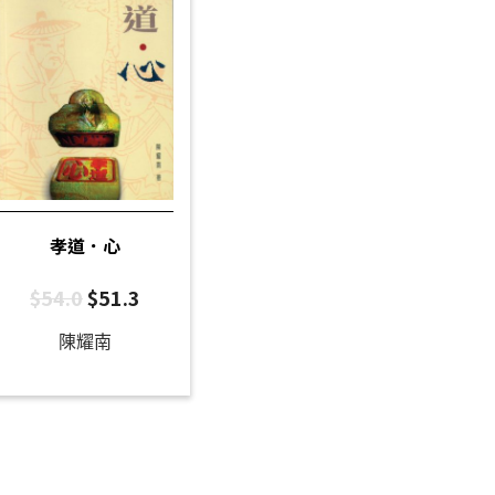
孝道．心
$
54.0
$
51.3
陳耀南