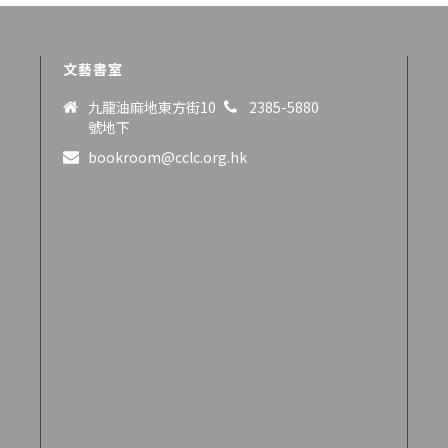
文藝書室
九龍油麻地東方街10
2385-5880
號地下
bookroom@cclc.org.hk