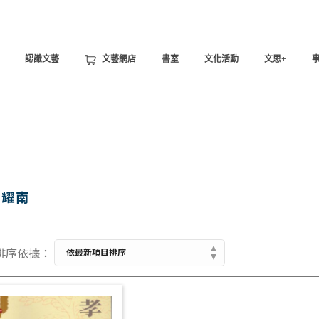
認識文藝
文藝網店
書室
文化活動
文思+
陳耀南