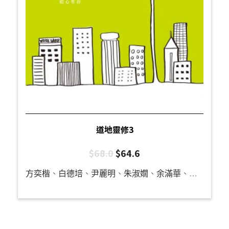
道地靈修3
$
68.0
$
64.6
方奕楷
、
白德培
、
尹麗明
、
朱淑嫺
、
余滿華
、
呂國強
、