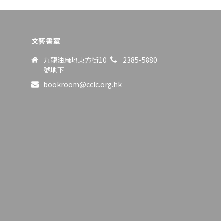
文藝書室
九龍油麻地東方街10
2385-5880
號地下
bookroom@cclc.org.hk