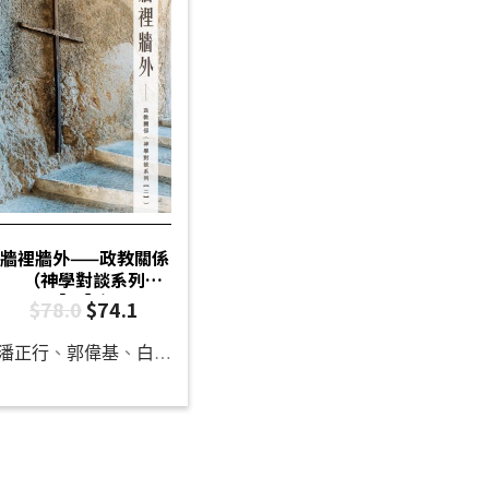
牆裡牆外——政教關係
（神學對談系列
【二】）
$
78.0
$
74.1
潘正行
、
郭偉基
、
白德培
、
龔立人
、
張家興
、
羅秉祥
、
李天鈞
、