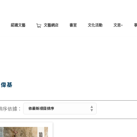
認識文藝
文藝網店
書室
文化活動
文思+
郭偉基