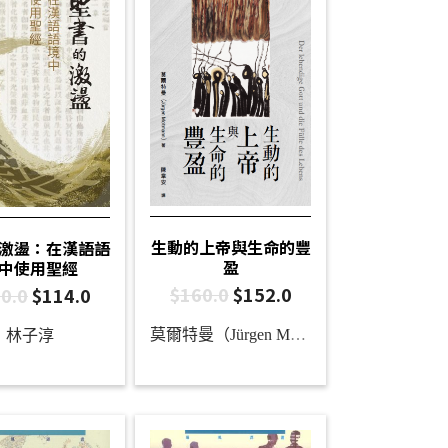
生動的上帝與生命的豐
激盪：在漢語語
盈
中使用聖經
$
160.0
$
152.0
0.0
$
114.0
莫爾特曼（Jürgen Moltmann）
林子淳