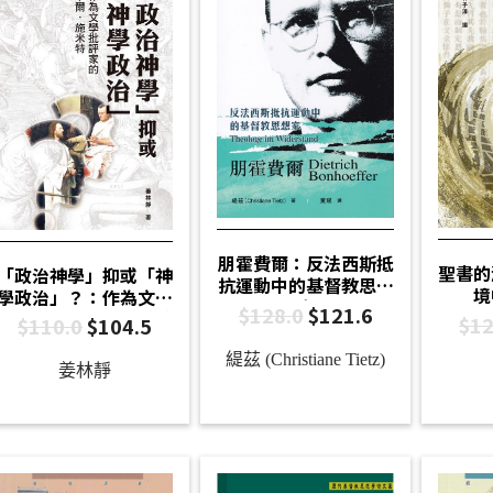
朋霍費爾：反法西斯抵
聖書的
「政治神學」抑或「神
抗運動中的基督教思想
境
學政治」？：作為文學
家
$
128.0
$
121.6
批評家的卡爾．施米特
$
12
$
110.0
$
104.5
緹茲 (Christiane Tietz)
姜林靜