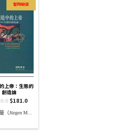
暫時缺貨
的上帝：生態的
創造論
0.0
$
181.0
莫爾特曼（Jürgen Moltmann）