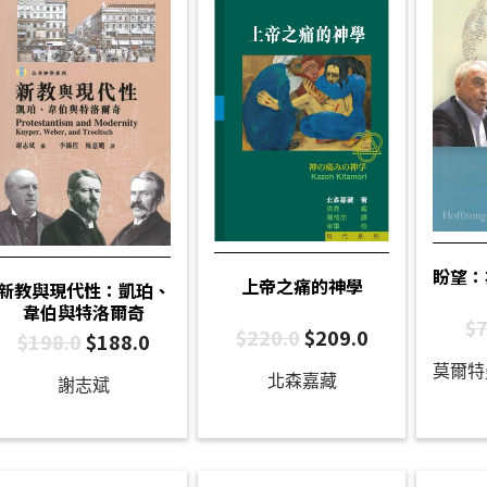
盼望：
上帝之痛的神學
新教與現代性：凱珀、
韋伯與特洛爾奇
$
7
$
220.0
$
209.0
$
198.0
$
188.0
北森嘉藏
謝志斌