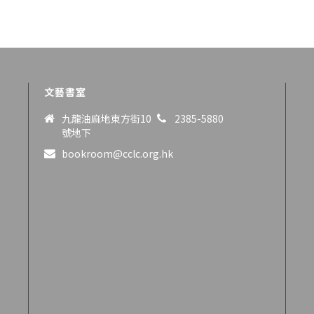
文藝書室
九龍油麻地東方街10
2385-5880
號地下
bookroom@cclc.org.hk