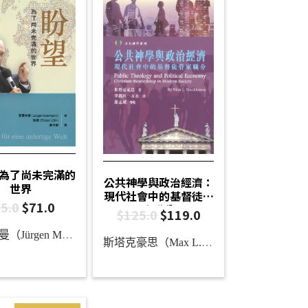
為了尚未完滿的
公共神學與政治經濟：
世界
現代社會中的基督徒管
5.0
$
71.0
家職分
$
125.0
$
119.0
莫爾特曼（Jürgen Moltmann）
斯塔克豪思（Max L. Stackhouse）