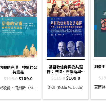
創造中
基督教信仰與公共選
信仰的完滿：神學的公
擇：巴特、布倫納與朋
共意義
霍費爾的社會倫理
$
19
$
115.0
$
109.0
$
115.0
$
109.0
洛溫 (Robin W. Lovin)
米歇爾．海姆斯（Michael R. Himes）、肯尼思．海姆斯（Kenneth R. Himes, OFM）