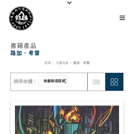
書籍產品
路加．考雷
首頁
>
文藝出版
>
路加．考雷