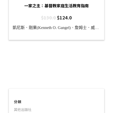
一家之主：基督教家庭生活教育指南
$
130.0
$
124.0
凱尼斯．剛果(Kenneth O. Gangel)
、
詹姆士．威爾霍特 (James C. Wilhoit)
分類
其他出版社