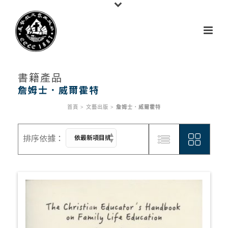
書籍產品
詹姆士．威爾霍特
首頁
>
文藝出版
>
詹姆士．威爾霍特