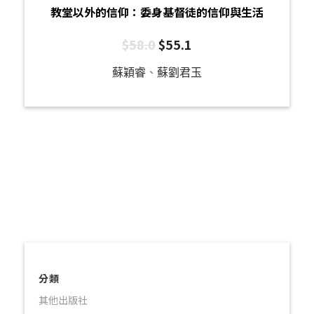
教堂以外的信仰：委身基督徒的信仰與生活
$
58.0
$
55.1
蘇穎睿
、
蘇劉君玉
分類
其他出版社