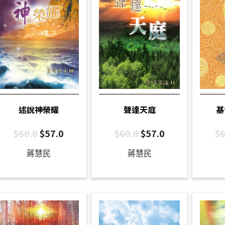
述說神榮耀
聲達天庭
基
$
60.0
$
57.0
$
60.0
$
57.0
$
6
蔣慧民
蔣慧民