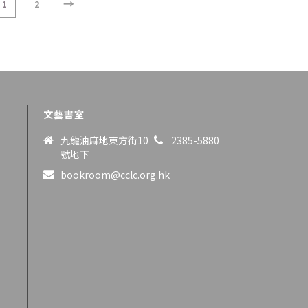
→
1
2
文藝書室
九龍油麻地東方街10
2385-5880
號地下
bookroom@cclc.org.hk