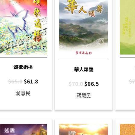
頌歌遍揚
華人頌聲
$
65.0
$
61.8
$
7
$
70.0
$
66.5
蔣慧民
蔣慧民