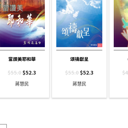
當讚美耶和華
頌禱獻呈
$
55.0
$
52.3
$
55.0
$
52.3
$
4
蔣慧民
蔣慧民