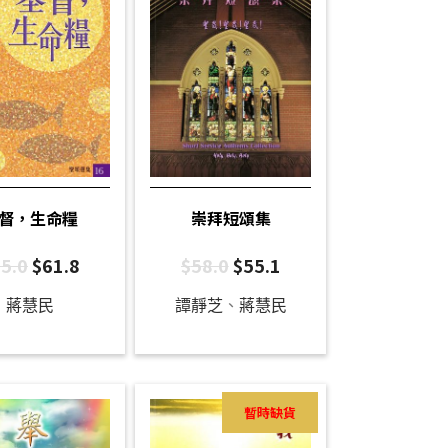
督，生命糧
崇拜短頌集
5.0
$
61.8
$
58.0
$
55.1
蔣慧民
譚靜芝
、
蔣慧民
暫時缺貨