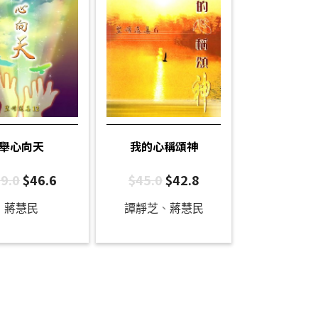
舉心向天
我的心稱頌神
9.0
$
46.6
$
45.0
$
42.8
蔣慧民
譚靜芝
、
蔣慧民