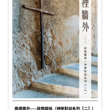
牆裡牆外——政教關係（神學對談系列【二】）