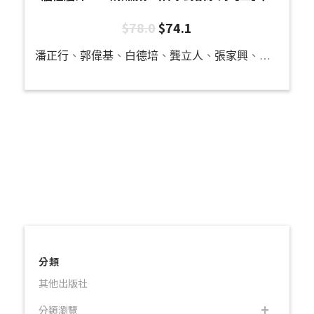
$
78.0
$
74.1
潘正行
、
郭偉基
、
白德培
、
龔立人
、
張家興
、
羅秉祥
、
分類
其他出版社
分類瀏覽