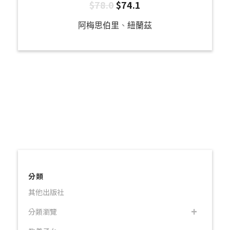
$
78.0
$
74.1
阿梅思伯里
、
紐蘭茲
分類
其他出版社
分類瀏覽