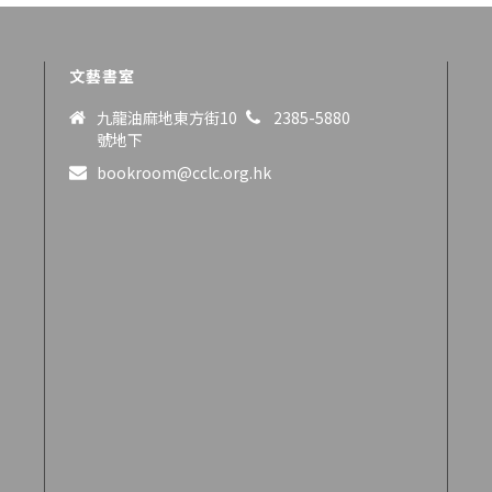
文藝書室
九龍油麻地東方街10
2385-5880
號地下
bookroom@cclc.org.hk