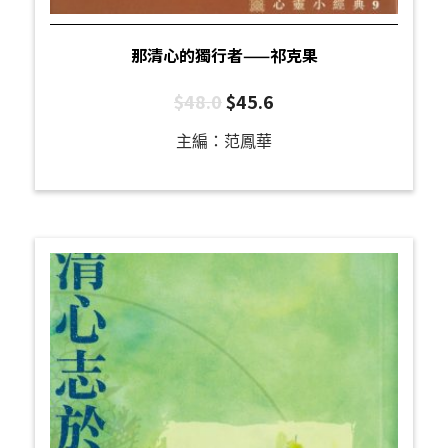
那清心的獨行者——祁克果
$
48.0
$
45.6
主編：范鳳華