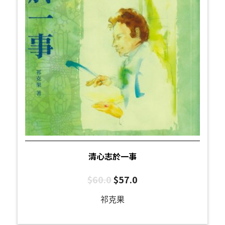
清心志於一事
$
60.0
$
57.0
祁克果