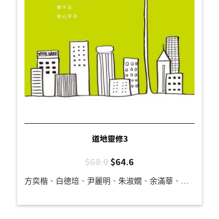
道地靈修3
$
68.0
$
64.6
方奕楷
、
白德培
、
尹麗明
、
朱淑嫺
、
余滿華
、
呂國強
、