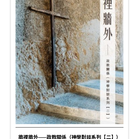
牆裡牆外——政教關係（神學對談系列【二】）