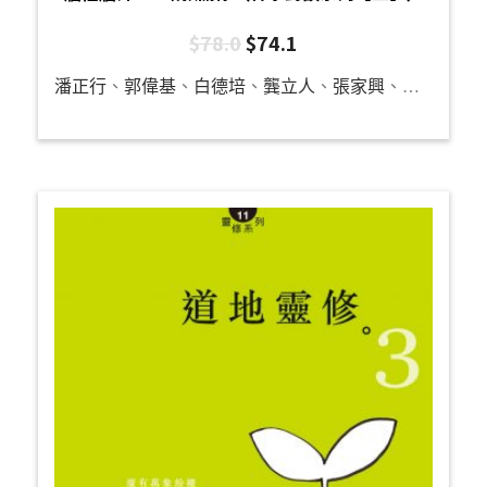
$
78.0
$
74.1
潘正行
、
郭偉基
、
白德培
、
龔立人
、
張家興
、
羅秉祥
、