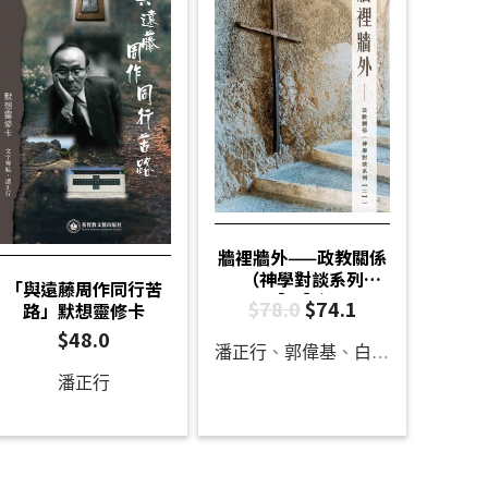
牆裡牆外——政教關係
（神學對談系列
「與遠藤周作同行苦
【二】）
$
78.0
$
74.1
路」默想靈修卡
$
48.0
潘正行
、
郭偉基
、
白德培
、
龔立人
潘正行