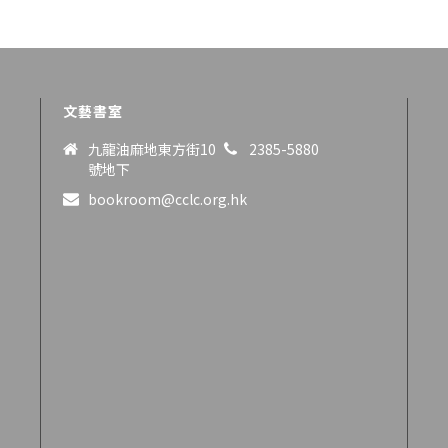
文藝書室
九龍油麻地東方街10
2385-5880
號地下
bookroom@cclc.org.hk