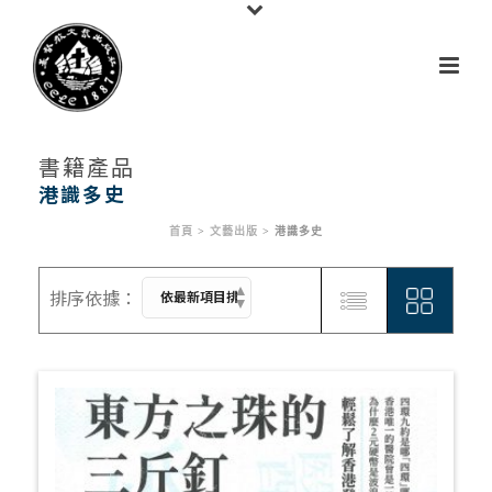
書籍產品
港識多史
首頁
>
文藝出版
>
港識多史