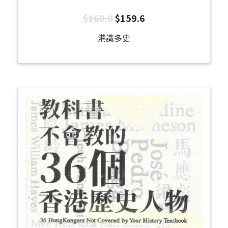
$
168.0
$
159.6
港識多史