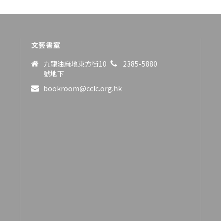
文藝書室
九龍油麻地東方街10
2385-5880
號地下
bookroom@cclc.org.hk