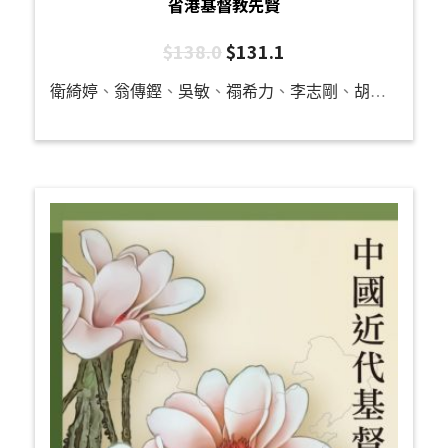
省港基督教先賢
$
138.0
$
131.1
衛綺婷
、
翁傳鏗
、
吳敏
、
禤希力
、
李志剛
、
胡健斌
、
陳