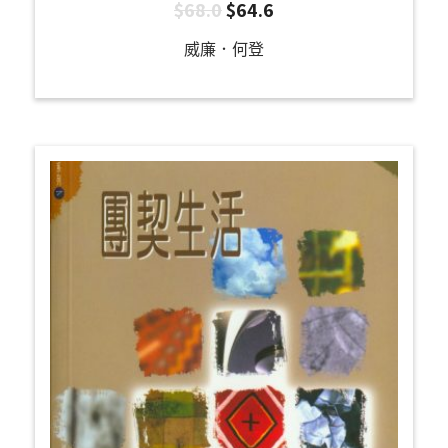
$
68.0
$
64.6
威廉．何登