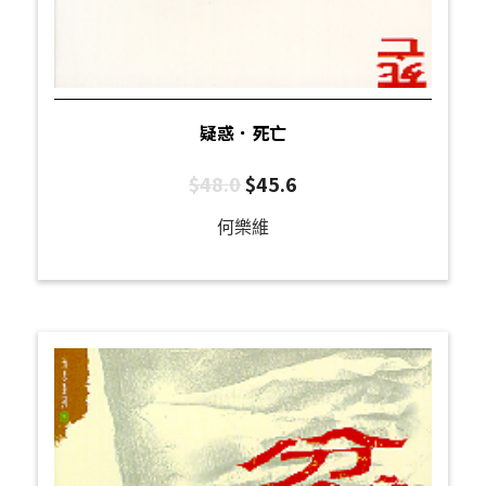
疑惑．死亡
$
48.0
$
45.6
何樂維