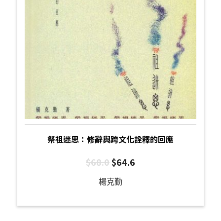
祭祖迷思：修辭與跨文化詮釋的回應
$
68.0
$
64.6
楊克勤