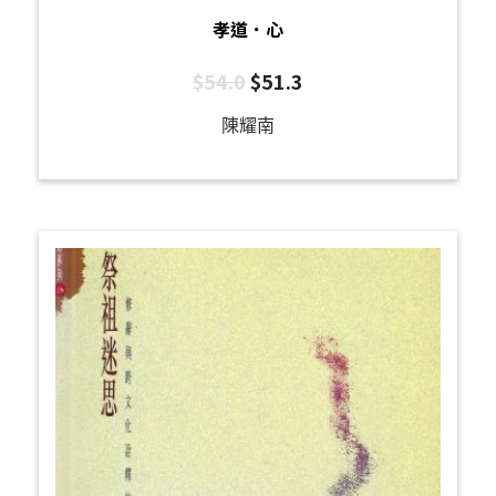
孝道．心
$
54.0
$
51.3
陳耀南