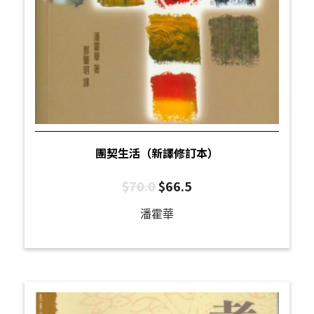
團契生活（新譯修訂本）
$
70.0
$
66.5
潘霍華