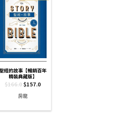
聖經的故事【暢銷百年
精裝典藏版】
$
166.0
$
157.0
房龍