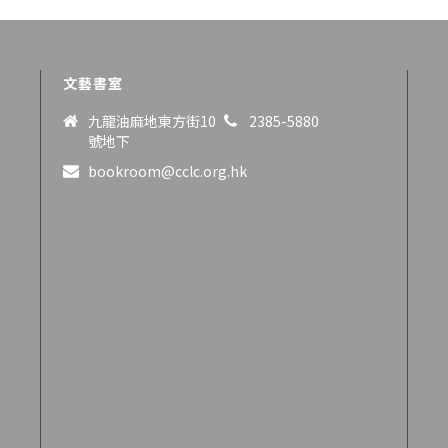
文藝書室
九龍油麻地東方街10
2385-5880
號地下
bookroom@cclc.org.hk