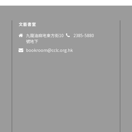
文藝書室
九龍油麻地東方街10
2385-5880
號地下
bookroom@cclc.org.hk