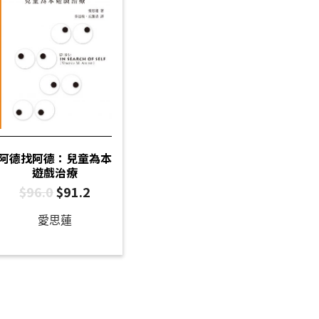
阿德找阿德：兒童為本
遊戲治療
$
96.0
$
91.2
愛思蓮