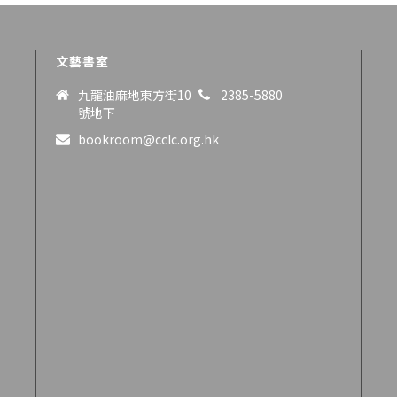
文藝書室
九龍油麻地東方街10
2385-5880
號地下
bookroom@cclc.org.hk