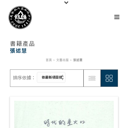
書籍產品
張述慧
首頁
>
文藝出版
>
張述慧