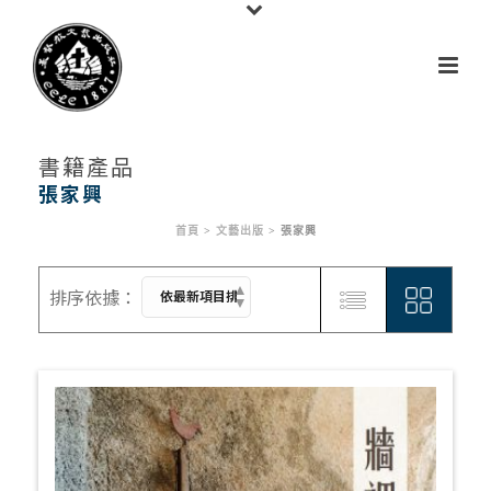
書籍產品
張家興
首頁
>
文藝出版
>
張家興