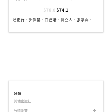
$
78.0
$
74.1
潘正行
、
郭偉基
、
白德培
、
龔立人
、
張家興
、
羅秉祥
、
分類
其他出版社
分類瀏覽