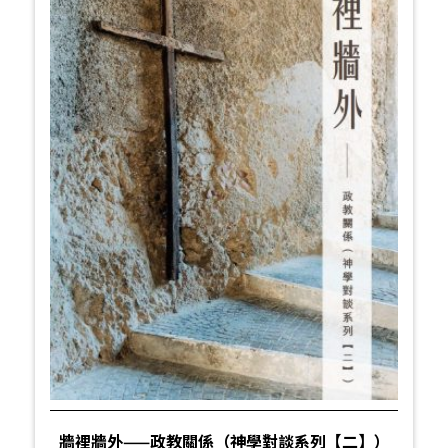
牆裡牆外——政教關係（神學對談系列【二】）