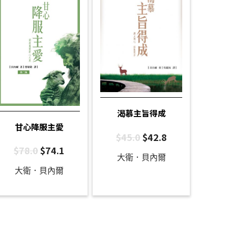
渴慕主旨得成
甘心降服主愛
$
45.0
$
42.8
$
78.0
$
74.1
大衛．貝內爾
大衛．貝內爾