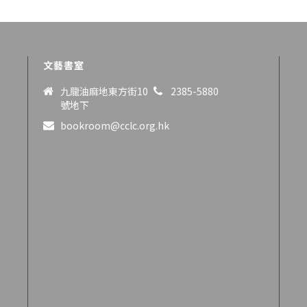
文藝書室
九龍油麻地東方街10
2385-5880
號地下
bookroom@cclc.org.hk