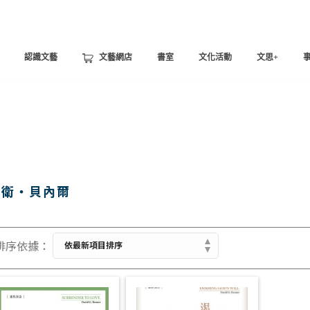
認識文藝
文藝網店
書室
文化活動
文思+
大衛‧貝內爾