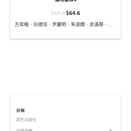
$
68.0
$
64.6
方奕楷
、
白德培
、
尹麗明
、
朱淑嫺
、
余滿華
、
呂國強
、
分類
其他出版社
分類瀏覽