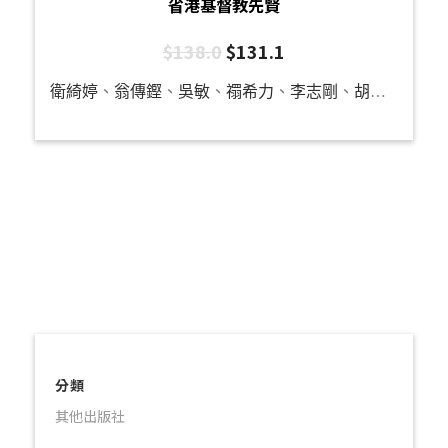
省港基督教先賢
$
138.0
$
131.1
衛綺婷
、
翁傳鏗
、
吳敏
、
禤希力
、
李志剛
、
胡健斌
、
陳
分類
其他出版社