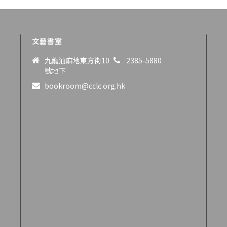
文藝書室
九龍油麻地東方街10
2385-5880
號地下
bookroom@cclc.org.hk