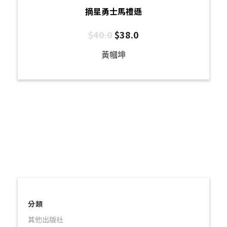
摘星勇士馬禮遜
$
40.0
$
38.0
黃幗坤
分類
其他出版社