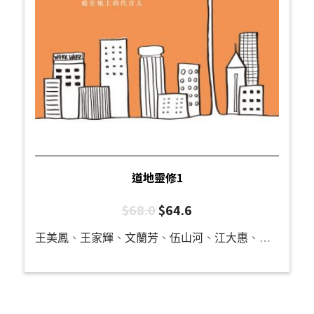
道地靈修1
$
68.0
$
64.6
王美鳳
、
王家輝
、
文蘭芳
、
伍山河
、
江大惠
、
余妙雲
、