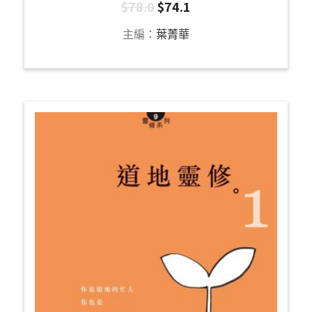
$
78.0
$
74.1
主編：
葉菁華