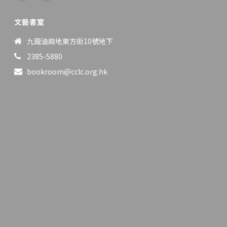
文藝書室
九龍油麻地東方街10號地下
2385-5880
bookroom@cclc.org.hk