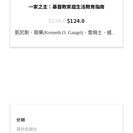
一家之主：基督教家庭生活教育指南
$
130.0
$
124.0
凱尼斯．剛果(Kenneth O. Gangel)
、
詹姆士．威爾霍特 (James C. Wilhoit)
分類
其他出版社