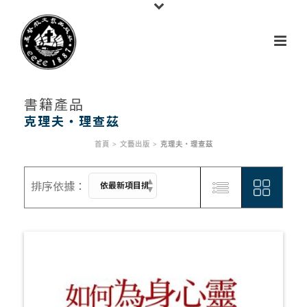
書籍產品
克理夫‧理查茲
首頁
>
文藝出版
>
克理夫‧理查茲