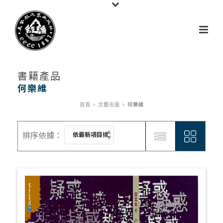
書籍產品
何樂維
首頁
>
文藝出版
>
何樂維