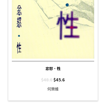
忿怒．性
$
48.0
$
45.6
何樂維