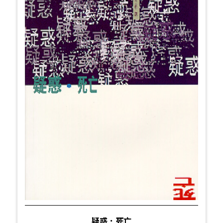
疑惑．死亡