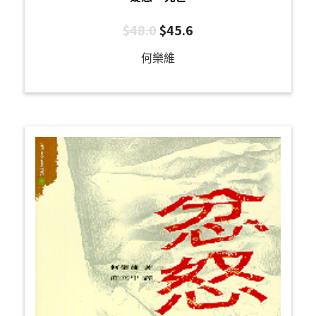
$
48.0
$
45.6
何樂維