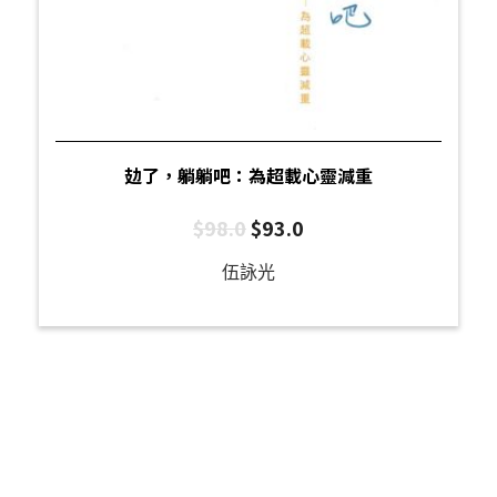
攰了，躺躺吧：為超載心靈減重
$
98.0
$
93.0
伍詠光