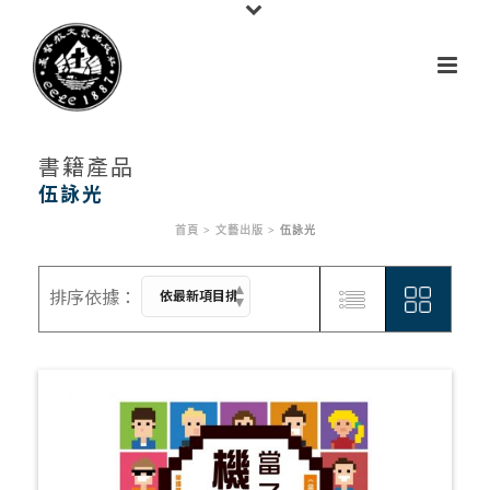
書籍產品
伍詠光
首頁
>
文藝出版
>
伍詠光