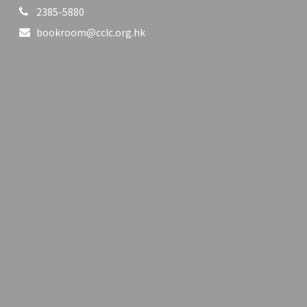
2385-5880
bookroom@cclc.org.hk