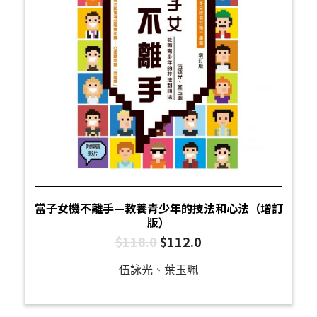
當子女機不離手—教養青少年的技法和心法（增訂
版）
$
118.0
$
112.0
伍詠光
、
葉玉珮