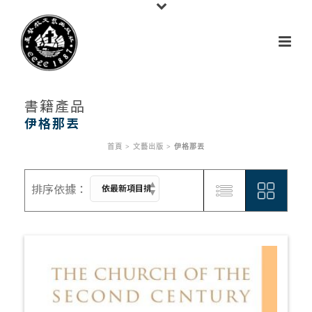
書籍產品
伊格那丟
首頁
>
文藝出版
>
伊格那丟