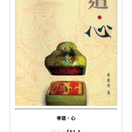
孝道．心
$
54.0
$
51.3