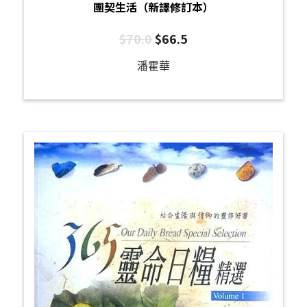
團契生活（新譯修訂本）
$
70.0
$
66.5
潘霍華