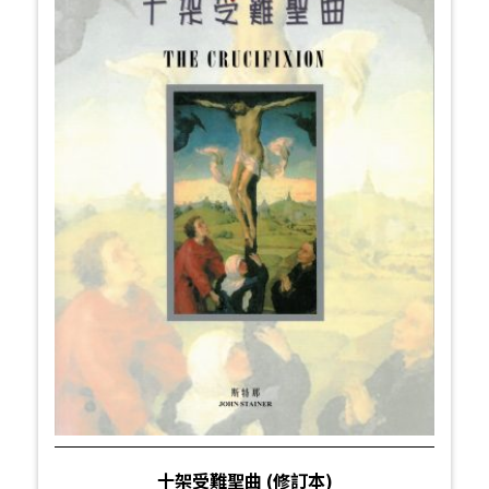
十架受難聖曲 (修訂本)