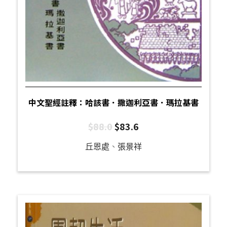
中文聖經註釋：哈該書．撒迦利亞書．瑪拉基書
$
88.0
$
83.6
丘恩處
、
張景祥