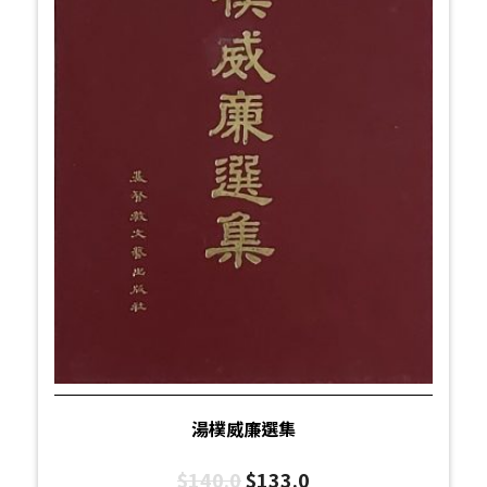
湯樸威廉選集
$
140.0
$
133.0