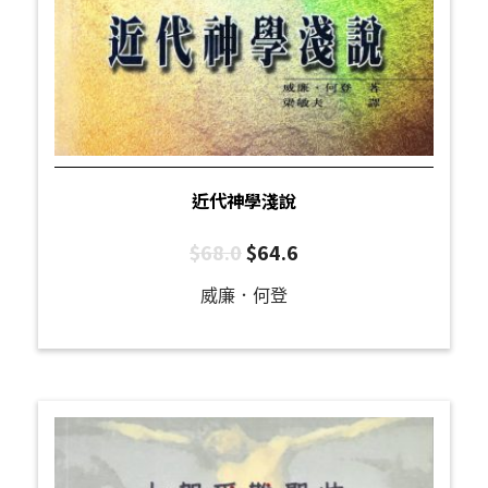
近代神學淺說
$
68.0
$
64.6
威廉．何登