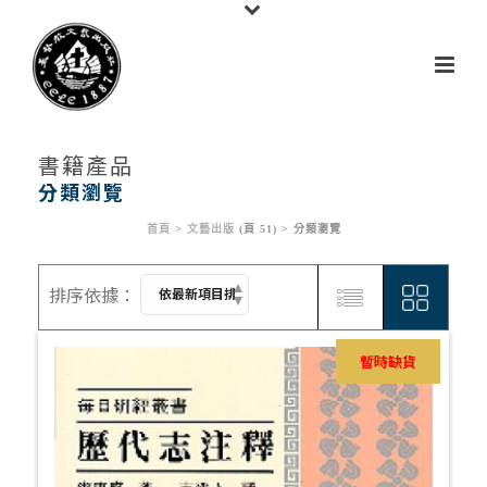
書籍產品
分類瀏覽
首頁
>
文藝出版
(頁 51) >
分類瀏覽
暫時缺貨