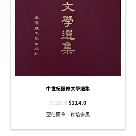
中世紀靈修文學選集
$
120.0
$
114.0
聖伯爾拿
、
肯培多馬