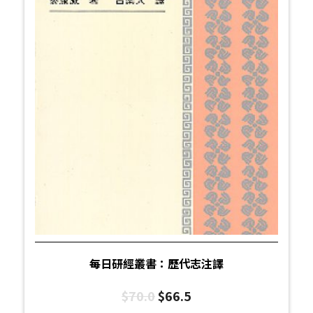
每日研經叢書：歷代志注譯
$
70.0
$
66.5