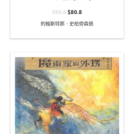
$
85.0
$
80.8
約翰斯特那
、
史柏勞森遜