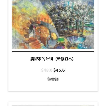
魔術家的外甥（新修訂本）
$
48.0
$
45.6
魯益師