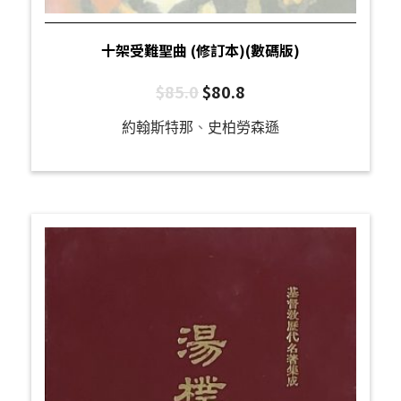
十架受難聖曲 (修訂本)(數碼版)
$
85.0
$
80.8
約翰斯特那
、
史柏勞森遜