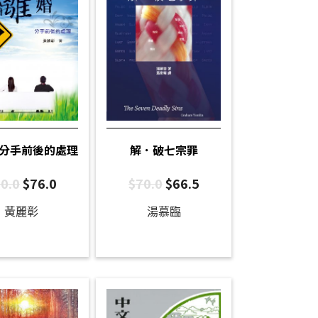
分手前後的處理
解．破七宗罪
0.0
$
76.0
$
70.0
$
66.5
黃麗彰
湯慕臨
查錫我
、
胡燕青
、
胡錦華
、
馬少燕
、
馬錦華
、
張潔茵
、
梁秀珊
、