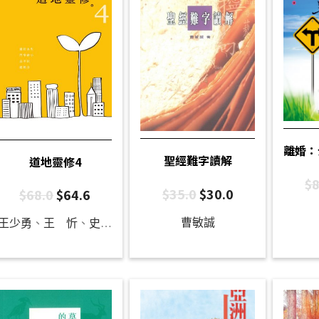
離婚：
聖經難字讀解
道地靈修4
$
8
$
35.0
$
30.0
$
68.0
$
64.6
曹敏誠
王少勇
、
王 忻
、
史志偉
、
吳義銘
、
李嘉恩
、
杜良雲
、
林瑞琪
、