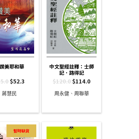
讚美耶和華
中文聖經註釋：士師
記．路得記
5.0
$
52.3
$
120.0
$
114.0
蔣慧民
周永健
、
周聯華
暫時缺貨