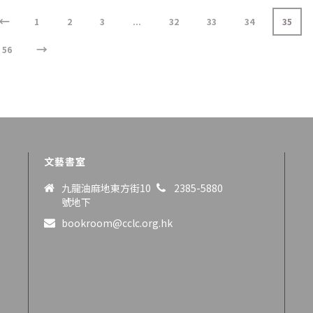
←
1
2
3
...
32
33
34
35
→
56
文藝書室
九龍油麻地東方街10
2385-5880
號地下
bookroom@cclc.org.hk