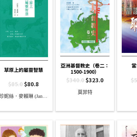
亞洲基督教史（卷二：
當
草原上的屬靈智慧
1500-1900）
$
340.0
$
323.0
$
5
$
85.0
$
80.8
莫菲特
珍妮絲．麥賴琳 (Janice McLaughlin)