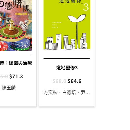
博：認識與治療
道地靈修3
5.0
$
71.3
$
68.0
$
64.6
陳玉麟
方奕楷
、
白德培
、
尹麗明
、
朱淑嫺
、
余滿