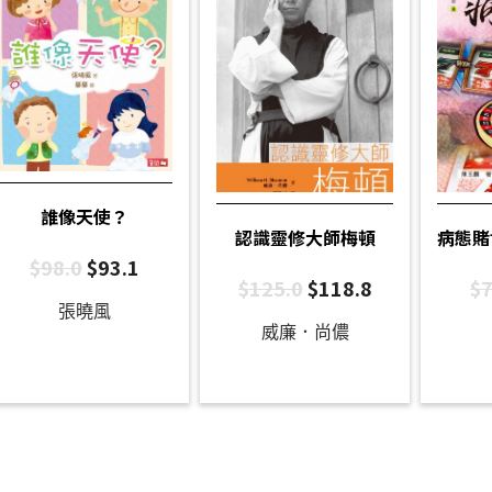
誰像天使？
認識靈修大師梅頓
病態賭
$
98.0
$
93.1
$
125.0
$
118.8
$
7
張曉風
威廉．尚儂