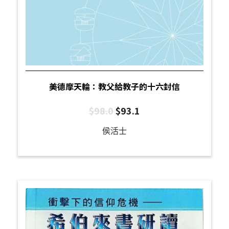
美德摩天輪：教父給教子的十六封信
$
98.0
$
93.1
侯活士