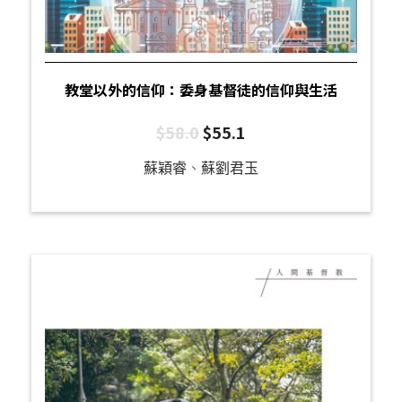
教堂以外的信仰：委身基督徒的信仰與生活
$
58.0
$
55.1
蘇穎睿
、
蘇劉君玉