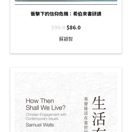
衝擊下的信仰危機：希伯來書研讀
$
90.0
$
86.0
蘇穎智