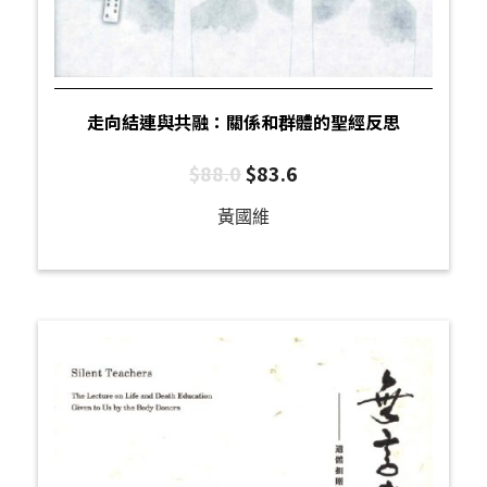
走向結連與共融：關係和群體的聖經反思
$
88.0
$
83.6
黃國維