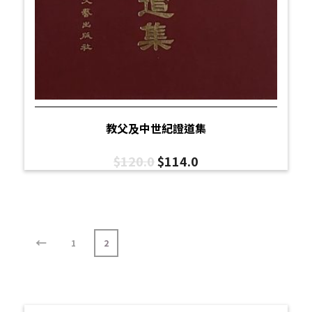
教父及中世紀證道集
$
120.0
$
114.0
←
1
2