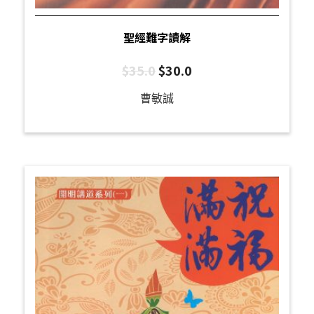
聖經難字讀解
$
35.0
$
30.0
曹敏誠