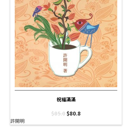
祝福滿滿
$
85.0
$
80.8
許開明