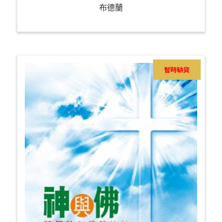
布德蘭
暫時缺貨