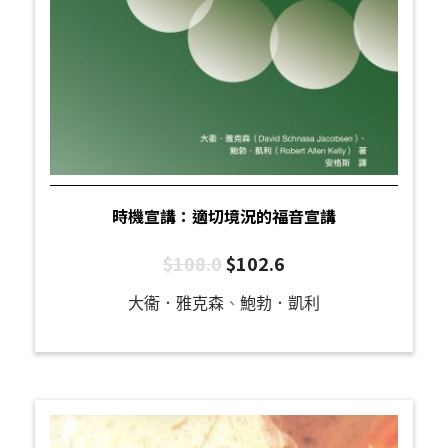
時機宣講：適切境況的福音宣講
$
108.0
$
102.6
大衞．雅克森
、
鮑勃．凱利