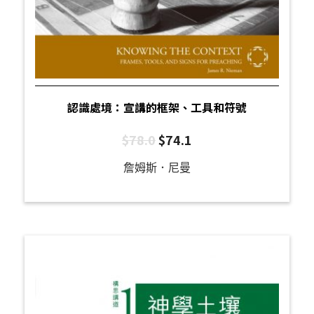
認識處境：宣講的框架、工具和符號
$
78.0
$
74.1
詹姆斯．尼曼