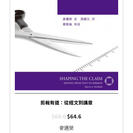
剪裁有道：從經文到講章
$
68.0
$
64.6
麥邁榮