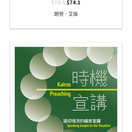
$
78.0
$
74.1
朗勞．艾倫