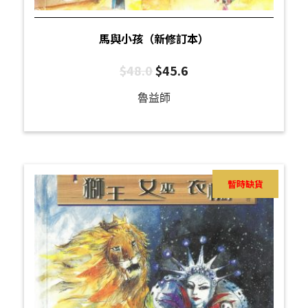
馬與小孩（新修訂本）
$
48.0
$
45.6
魯益師
暫時缺貨