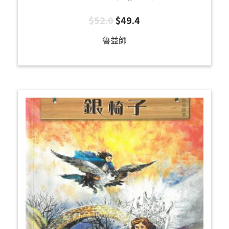
$
52.0
$
49.4
魯益師