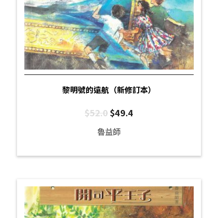
黎明號的遠航（新修訂本）
$
52.0
$
49.4
魯益師