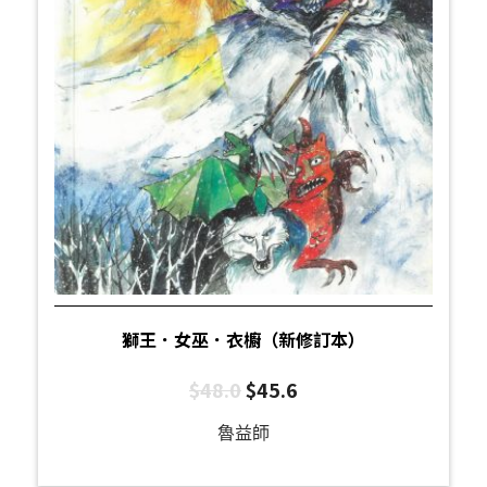
獅王．女巫．衣櫥（新修訂本）
$
48.0
$
45.6
魯益師