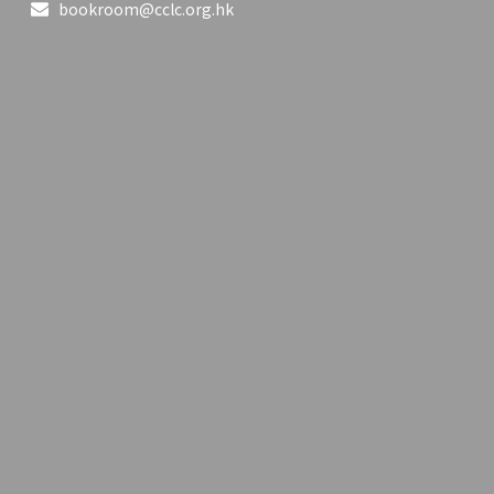
bookroom@cclc.org.hk