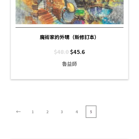
魔術家的外甥（新修訂本）
$
48.0
$
45.6
魯益師
←
1
2
3
4
5