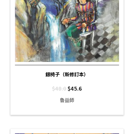
銀椅子（新修訂本）
$
48.0
$
45.6
魯益師