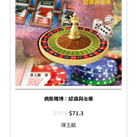
病態賭博：認識與治療
$
75.0
$
71.3
陳玉麟