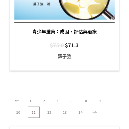
青少年濫藥：成因、評估與治療
$
75.0
$
71.3
蘇子強
←
1
2
3
...
8
9
→
10
11
12
13
14