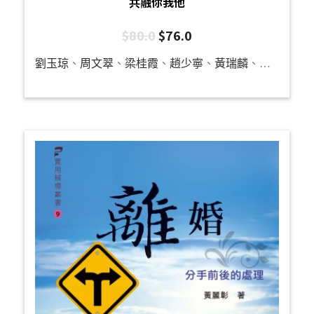
共融你我他
$
80.0
$
76.0
劉玉琼
、
周文翠
、
梁桂霞
、
趙少寧
、
黃瑞麟
、
龔立人