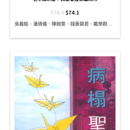
$
78.0
$
74.1
吳義銘
、
潘倩儀
、
陳婉雯
、
錢黃碧君
、
戴樂群
、
龔立人