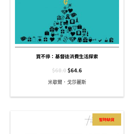
買不停：基督徒消費生活探索
$
68.0
$
64.6
米歇爾．戈莎麗斯
暫時缺貨