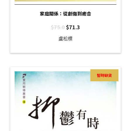
家庭關係：從創傷到癒合
$
75.0
$
71.3
盧松標
暫時缺貨