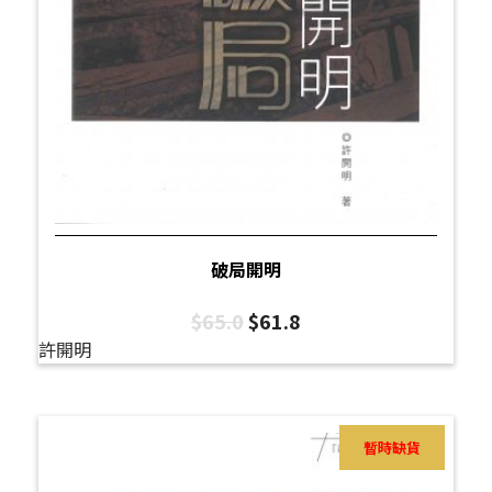
破局開明
$
65.0
$
61.8
許開明
暫時缺貨