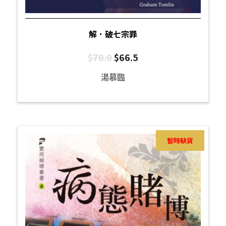
解．破七宗罪
$
70.0
$
66.5
湯慕臨
暫時缺貨