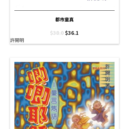
都市童真
$
38.0
$
36.1
許開明