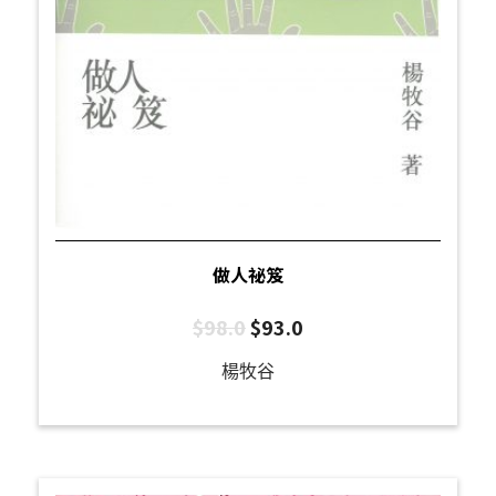
做人祕笈
$
98.0
$
93.0
楊牧谷