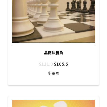
品德決勝負
$
111.0
$
105.5
史畢國