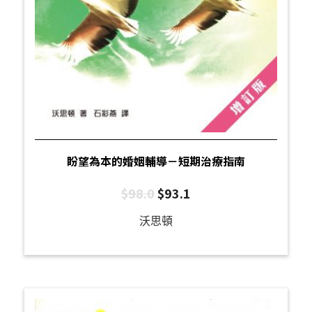
盼望為本的婚姻輔導－短期治療指南
$
98.0
$
93.1
沃思頓