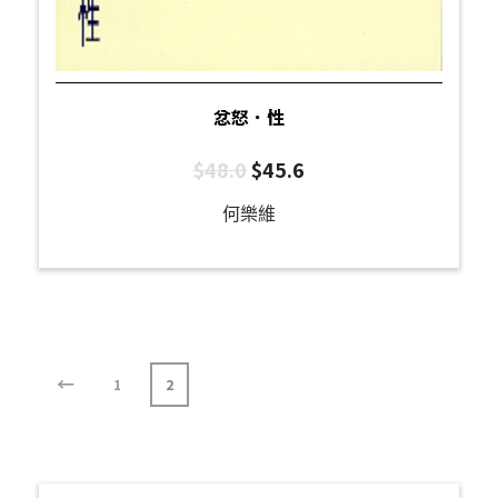
忿怒．性
$
48.0
$
45.6
何樂維
←
1
2