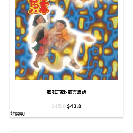
唧唧耶穌-童言雋語
$
45.0
$
42.8
許開明