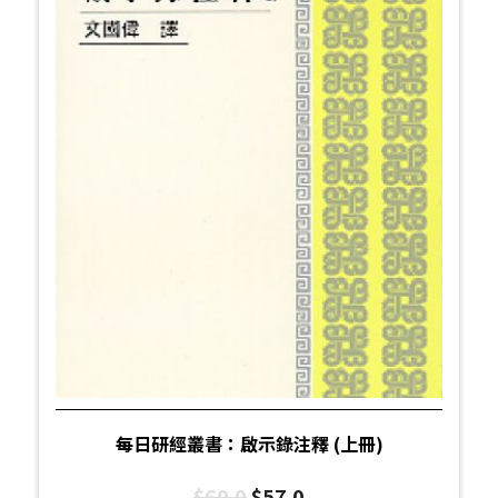
每日研經叢書：啟示錄注釋 (上冊)
$
60.0
$
57.0