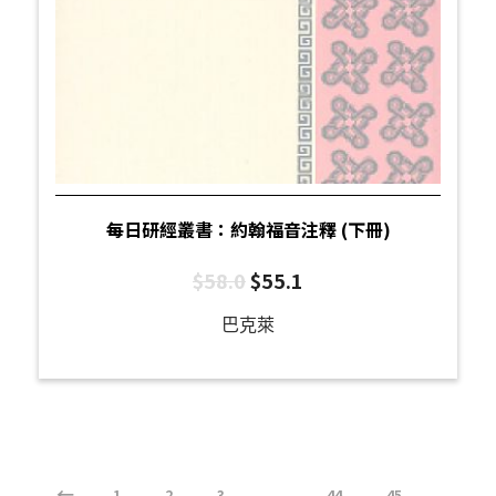
每日研經叢書：約翰福音注釋 (下冊)
$
58.0
$
55.1
巴克萊
←
1
2
3
...
44
45