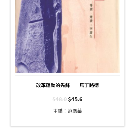
改革運動的先鋒──馬丁路德
$
48.0
$
45.6
主編：范鳳華