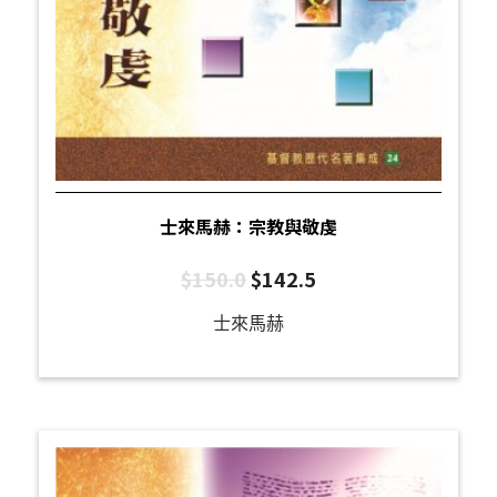
士來馬赫：宗教與敬虔
$
150.0
$
142.5
士來馬赫