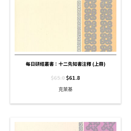
每日研經叢書：十二先知書注釋 (上冊)
$
65.0
$
61.8
克萊基