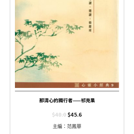
那清心的獨行者——祁克果
$
48.0
$
45.6
主編：范鳳華