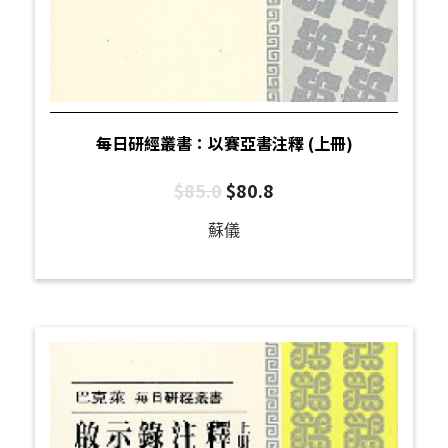
每日研經叢書：以賽亞書注釋 (上冊)
$
85.0
$
80.8
蘇儀