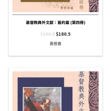
基督教典外文獻：舊約篇 (第四冊)
$
190.0
$
180.5
黃根春