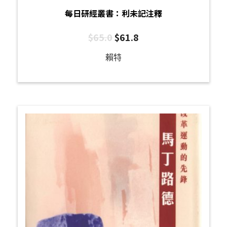
每日研經叢書：利未記注釋
$
65.0
$
61.8
賴特