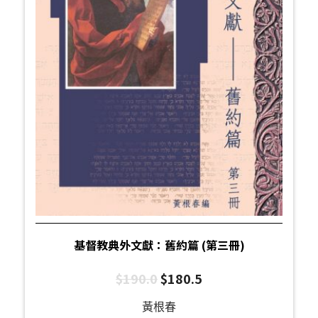
基督教典外文獻：舊約篇 (第三冊)
$
190.0
$
180.5
黃根春