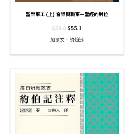
聖樂事工 (上) 音樂與職事—聖經的對位
$
58.0
$
55.1
加爾文‧約翰遜