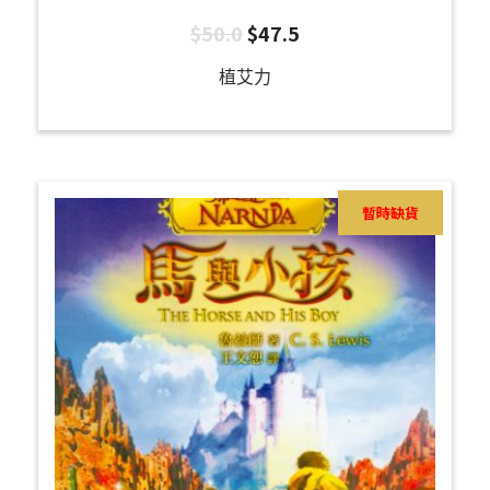
$
50.0
$
47.5
植艾力
暫時缺貨