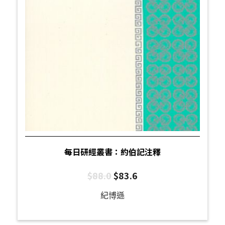
每日研經叢書：約伯記注釋
$
88.0
$
83.6
紀博遜