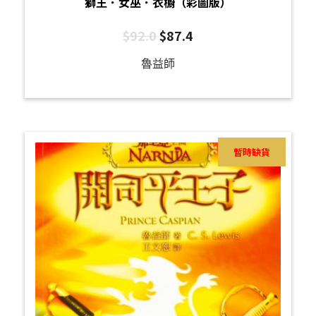
獅王．女巫．衣櫥（彩圖版）
$
92.0
$
87.4
魯益師
暫時缺貨