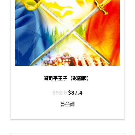
開司平王子（彩圖版）
$
92.0
$
87.4
魯益師