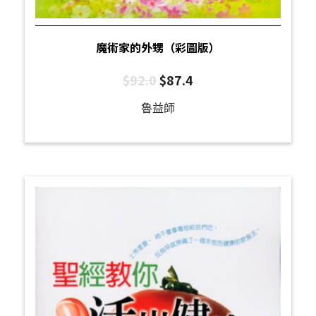
魔術家的外甥（彩圖版）
$
92.0
$
87.4
魯益師