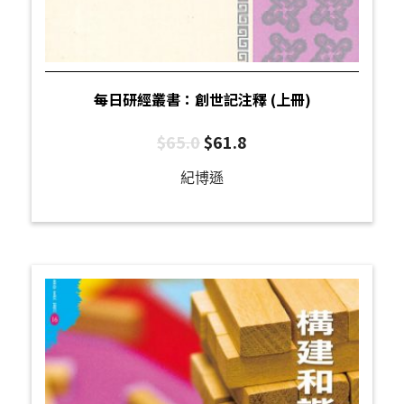
每日研經叢書：創世記注釋 (上冊)
$
65.0
$
61.8
紀博遜