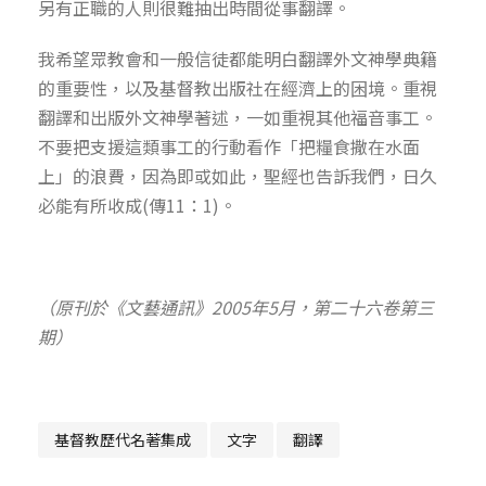
另有正職的人則很難抽出時間從事翻譯。
我希望眾教會和一般信徒都能明白翻譯外文神學典籍
的重要性，以及基督教出版社在經濟上的困境。重視
翻譯和出版外文神學著述，一如重視其他福音事工。
不要把支援這類事工的行動看作「把糧食撒在水面
上」的浪費，因為即或如此，聖經也告訴我們，日久
必能有所收成(傳11：1)。
（原刊於《文藝通訊》2005年5月，第二十六卷第三
期）
基督教歷代名著集成
文字
翻譯