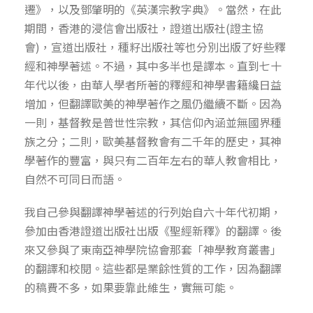
遷》，以及鄧肇明的《英漢宗教字典》。當然，在此
期間，香港的浸信會出版社，證道出版社(證主協
會)，宣道出版社，種籽出版社等也分別出版了好些釋
經和神學著述。不過，其中多半也是譯本。直到七十
年代以後，由華人學者所著的釋經和神學書籍纔日益
增加，但翻譯歐美的神學著作之風仍繼續不斷。因為
一則，基督教是普世性宗教，其信仰內涵並無國界種
族之分；二則，歐美基督教會有二千年的歷史，其神
學著作的豐富，與只有二百年左右的華人教會相比，
自然不可同日而語。
我自己參與翻譯神學著述的行列始自六十年代初期，
參加由香港證道出版社出版《聖經新釋》的翻譯。後
來又參與了東南亞神學院協會那套「神學教育叢書」
的翻譯和校閱。這些都是業餘性質的工作，因為翻譯
的稿費不多，如果要靠此維生，實無可能。