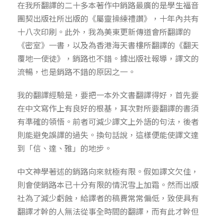
在我所翻譯的二十多本著作中銷路最廣的是學生福音
團契出版社所出版的《屬靈操練禮讚》，十年內共有
十八次印刷。此外，我為美東更新傳道會所翻譯的
《密室》一書，以及為香港海天書樓所翻譯的《翻天
覆地一使徒》，銷路也不錯。據出版社報導，譯文的
流暢，也是銷路不錯的原因之一。
我的翻譯經驗是，要把一本外文書翻譯得好，首先要
在中文寫作上有良好的根基，其次對所要翻譯的書須
有準確的領悟。前者可減少譯文上外語的句法，後者
則能避免誤譯的過失。換句話說，這樣便能使譯文達
到「信、達、雅」的地步。
中文神學著述的銷路向來就極有限。假如譯文欠佳，
則會使銷路本已十分有限的情況雪上加霜。然而出版
社為了減少虧蝕，給譯者的稿費常常偏低，致使具有
翻譯才幹的人無法從事全時間的翻譯，而有此才幹但