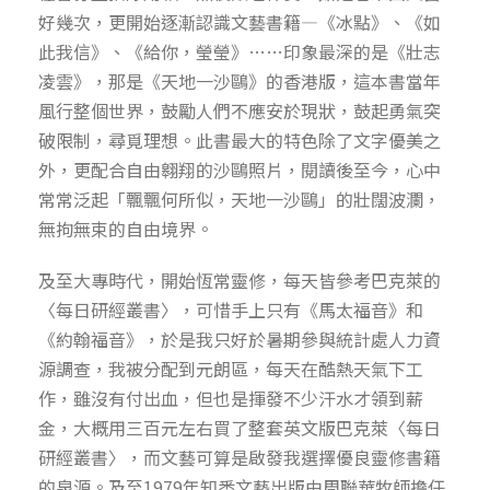
好幾次，更開始逐漸認識文藝書籍—《冰點》、《如
此我信》、《給你，瑩瑩》……印象最深的是《壯志
凌雲》，那是《天地一沙鷗》的香港版，這本書當年
風行整個世界，鼓勵人們不應安於現狀，鼓起勇氣突
破限制，尋覓理想。此書最大的特色除了文字優美之
外，更配合自由翱翔的沙鷗照片，閱讀後至今，心中
常常泛起「飄飄何所似，天地一沙鷗」的壯闊波瀾，
無拘無束的自由境界。
及至大專時代，開始恆常靈修，每天皆參考巴克萊的
〈每日研經叢書〉，可惜手上只有《馬太福音》和
《約翰福音》，於是我只好於暑期參與統計處人力資
源調查，我被分配到元朗區，每天在酷熱天氣下工
作，雖沒有付出血，但也是揮發不少汗水才領到薪
金，大概用三百元左右買了整套英文版巴克萊〈每日
研經叢書〉，而文藝可算是啟發我選擇優良靈修書籍
的泉源。及至1979年知悉文藝出版由周聯華牧師擔任