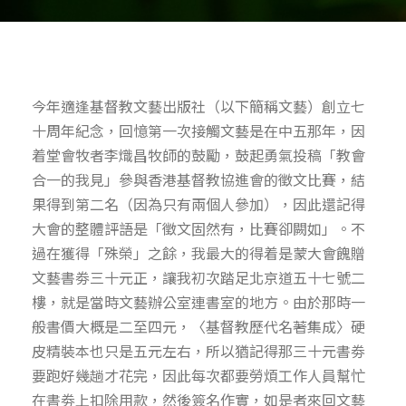
今年適逢基督教文藝出版社（以下簡稱文藝）創立七
十周年紀念，回憶第一次接觸文藝是在中五那年，因
着堂會牧者李熾昌牧師的鼓勵，鼓起勇氣投稿「教會
合一的我見」參與香港基督教協進會的徵文比賽，結
果得到第二名（因為只有兩個人參加），因此還記得
大會的整體評語是「徵文固然有，比賽卻闕如」。不
過在獲得「殊榮」之餘，我最大的得着是蒙大會餽贈
文藝書劵三十元正，讓我初次踏足北京道五十七號二
樓，就是當時文藝辦公室連書室的地方。由於那時一
般書價大概是二至四元，〈基督教歷代名著集成〉硬
皮精裝本也只是五元左右，所以猶記得那三十元書劵
要跑好幾趟才花完，因此每次都要勞煩工作人員幫忙
在書劵上扣除用款，然後簽名作實，如是者來回文藝