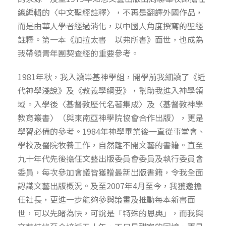
總編輯的〈中文聖經註釋〉，不再是翻譯外國作品，
而是由華人學者經過消化，以中國人角度撰寫的聖經
註釋。第一本《加拉太書 以弗所書》面世，也成為
我帶領青年團契查經的重要參考。
1981年秋，我入讀崇基神學組，開學前我細讀了《近
代神學淺說》及《教義學綱要》，幫助我進入神學領
域。入學後〈基督教歷代名著集成〉及〈基督教神學
教育叢書〉（與東南亞神學院協會合作出版），更是
學習必備的參考。1984年神學畢業後一直從事堂會、
學校及醫院牧養工作，自然離不開文藝的書籍。直至
九十年代先後擔任文藝出版委員會委員及執行委員會
委員，每次參加會議皆獲贈最新出版書籍，令我全面
認識文藝出版概況。及至2007年4月至今，我獲邀擔
任社長，更進一步能夠參與策畫及推動每本新書面
世，可以先睹為快，可說是「特殊的恩典」，而我與