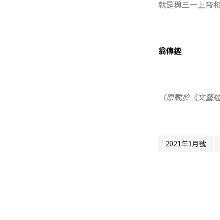
就是與三一上帝
翁傳鏗
（原載於《文藝通
2021年1月號