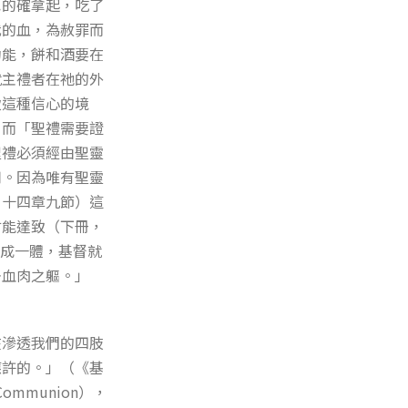
也的確拿起，吃了
我的血，為赦罪而
功能，餅和酒要在
就主禮者在祂的外
致這種信心的境
，而「聖禮需要證
聖禮必須經由聖靈
用。因為唯有聖靈
，十四章九節）這
才能達致（下冊，
結成一體，基督就
去血肉之軀。」
在滲透我們的四肢
應許的。」（《基
mmunion），