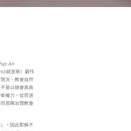
ip: An
ist感恩祭）觀作
會現況，教會自然
，不是以總會高高
平衡權力，從而落
不同恩賜治理教會
的」。因此耶穌不