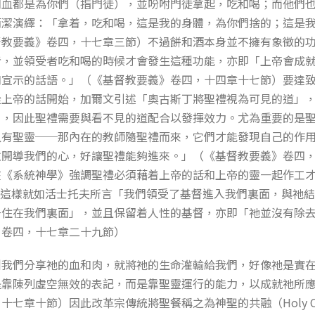
和血都是為你們（指門徒），並吩咐門徒拿起，吃和喝；而他們
簡潔演繹：「拿着，吃和喝，這是我的身體，為你們捨的；這是
督教要義》卷四，十七章三節）不過餅和酒本身並不擁有象徵的
者，並領受者吃和喝的時候才會發生這種功能，亦即「上帝會成
和宣示的話語。」（《基督教要義》卷四，十四章十七節）要達
從上帝的話開始，加爾文引述「奧古斯丁將聖禮視為可見的道」
」，因此聖禮需要與看不見的道配合以發揮效力。尤為重要的是
只有聖靈──那內在的教師隨聖禮而來，它們才能發現自己的作
並開導我們的心，好讓聖禮能夠進來。」（《基督教要義》卷四
在《系統神學》強調聖禮必須藉着上帝的話和上帝的靈一起作工
15），這樣就如活士托夫所言「我們領受了基督進入我們裏面，與祂
居住在我們裏面」，並且保留着人性的基督，亦即「祂並沒有除
》卷四，十七章二十九節）
叫我們分享祂的血和肉，就將祂的生命灌輸給我們，好像祂是實
是靠陳列虛空無效的表記，而是靠聖靈運行的能力，以成就祂所
十七章十節）因此改革宗傳統將聖餐稱之為神聖的共融（Holy Co