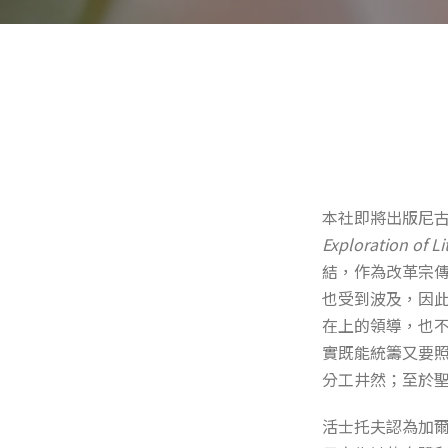
本社即將出版尼古拉斯．
Exploration of L
結，作為改革宗
也受到波及，因
在上的領導，也
實既能統籌又要
分工井然；至於
活士托夫認為加