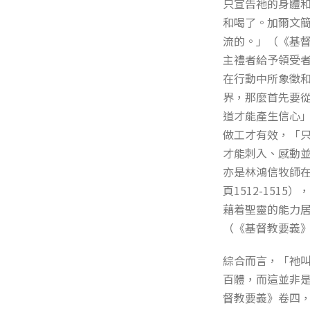
只宣告祂的身體
和喝了。加爾文
流的。」（《基
主禮者給予領受
在行動中所象徵
界，那麼首先要
道才能產生信心
做工才有效，「
才能刺入、感動
亦是林鴻信牧師
頁1512-15
藉着聖靈的能力
（《基督教要義
綜合而言，「祂
百體，而這並非
督教要義》卷四，