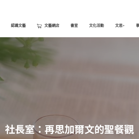
認識文藝
文藝網店
書室
文化活動
文思+
社長室：再思加爾文的聖餐觀