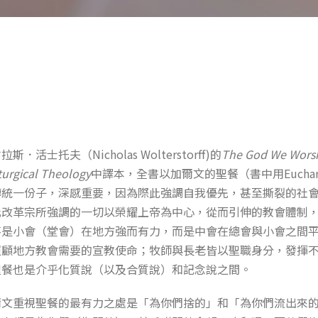
活士托夫（Nicholas Wolterstorff)的
The God We Worsh
iturgical Theology
中譯本，全書以加爾文的聖餐（書中用Euchar
傳統一份子，深感重要，因為際此強調自我優先，甚至撕裂的社
此改革宗所強調的一切以榮耀上帝為中心，從而引伸的教會體制
不是小會（堂會）在地方強而有力，而是中會在總會與小會之間
照顧地方教會需要的宣教使命；牧師與長老皆以聖職身分，發揮
聖餐也是介乎化質說（以及合質說）和記念說之間。
爾文重視聖餐的最有力之處是「為你們捨的」和「為你們流出來