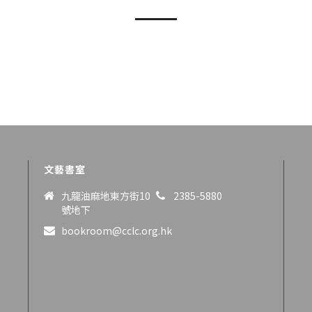
文藝書室
九龍油麻地東方街10
2385-5880
號地下
bookroom@cclc.org.hk