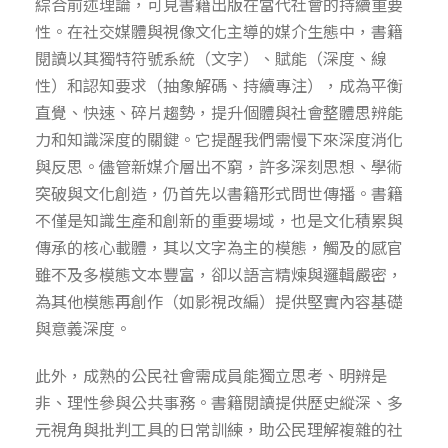
綜合前述理論，可見書籍出版在當代社會的持續重要
性。在社交媒體與視像文化主導的媒介生態中，書籍
閱讀以其獨特符號系統（文字）、賦能（深度、線
性）和認知要求（抽象解碼、持續專注），成為平衡
直覺、快速、碎片趨勢，提升個體與社會整體思辨能
力和知識深度的關鍵。它提醒我們需慢下來深度消化
與反思。儘管新媒介層出不窮，許多深刻思想、學術
突破與文化創造，仍首先以書籍形式問世傳播。書籍
不僅是知識生產和創新的重要場域，也是文化積累與
傳承的核心載體，其以文字為主的模態，觸及的感官
雖不及多模態文本豐富，卻以語言精煉與邏輯嚴密，
為其他模態再創作（如影視改編）提供堅實內容基礎
與意義深度。
此外，成熟的公民社會需成員能獨立思考、明辨是
非、理性參與公共事務。書籍閱讀提供歷史縱深、多
元視角與批判工具的日常訓練，助公民理解複雜的社