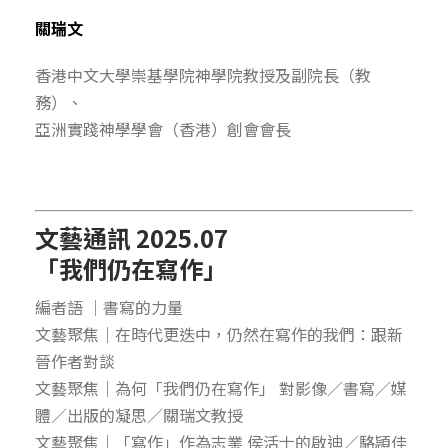
關瑞文
香港中文大學崇基學院神學院教授及副院長（教
務）、
亞洲實踐神學學會（香港）創會會長
文藝通訊 2025.07
「
我們仍在寫作
」
編者語 ｜書寫的力量
文藝聚焦｜在時代更迭中，仍然在寫作的我們：跟新
晉作者對談
文藝聚焦｜為何「我們仍在寫作」 對影像／書寫／媒
體／出版的凝思／關瑞文教授
文藝聚焦｜「寫作」作為志業 侯活士的啟迪／駱頴佳