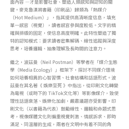
面內容 —才是影響社會、塑造人類感知與認知的關
鍵。麥克魯漢將書籍（印刷品）歸類為「熱媒介
（Hot Medium）」，指其提供高清晰度信息，填充
單一感官（視覺），讀者感官參與度較低。文字的精
確與排版的固定，使信息高度明確。此特性塑造了獨
特的認知模式：要求讀者密集解碼、線性追蹤與深度
思考，培養邏輯、抽象理解及長時間的注意力。
繼之，波茲曼（Neil Postman）等學者在「媒介生態
學（Media Ecology）」框架下，探討不同媒介環境
如何培養相異的心智習慣、社會結構和話語形式。波
茲曼在其名著《 娛樂至死 》中指出，從印刷文化轉變
為電視（或時下的 TikTok文化等）等影像媒介，致使
理性話語衰落、娛樂化加劇，嚴肅議題亦受影響。印
刷文化（以書籍為代表）鼓勵線性、邏輯和命題式思
考，視像媒體文化則偏重視覺刺激、情感訴求、即時
滿足、同溫層的生成，兩者在文明中有着不同的角