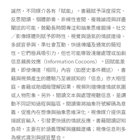
誠然，不同媒介各有「賦能」。書籍賦予深度探究、
反思閱讀、個體節奏、非線性查閱、複雜論證與詳盡
闡述的可能，鼓勵長時間專注和抽象思維鍛煉。社交
／影像媒體則賦予即時性、視覺與語氣的情感連接、
多感官參與、準社會互動、快速傳播及通常的簡短
性。它們極具吸引力，但也可能導致淺層處理或加劇
信息繭房效應（Information Cocoons）。因賦能差
異，即使傳達「相同」內容（如歷史事件概述），書
籍與視頻產生的體驗乃至被感知的「信息」亦大相徑
庭。書籍或助細緻理解因果，視頻則擅傳達情感氛圍
或人物形象。另外，閱讀文本與處理視聽信息，是調
動不同認知過程與腦區。閱讀需將抽象符號解碼為意
義，促進內在想像與抽象思維深化。視像媒介提供直
接感官輸入，引發更快速的情感反應。書籍閱讀認知
負荷，主要在於語義理解與邏輯建構；視像信息則多
為模式識別與感官整合。