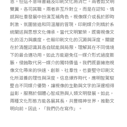
恩。但這不意味書籍及印刷文化將消亡。兩者如文明
雙翼，各司其職。兩者非互斥對立，而是在認知、情
感與社羣發展中扮演互補角色。視像媒介或長於即時
刺激、氛圍營造和同溫層的冒現，印刷媒介則精於系
統闡述與思想文化傳承。當代文明繁榮，既需視像文
化的活力與廣度，也賴印刷文化的沉澱與深度。關鍵
在於清醒認識其各自賦能與局限，理解其在不同情境
下的最合適功用。如此方能避免任一媒介形式過度膨
脹，侵蝕取代另一媒介的獨特價值。我們既要擁抱視
像文化帶來的快速、創新、社羣性，也要堅守印刷文
化所滋養的理性與深度。信息爆炸時代，應明智駕馭
整合不同媒介優勢，讓視像的生動與文字的深邃相得
益彰，服務於個體心智成熟與人類文明發展。如此，
兩種文化形態方能各展其長，共豐精神世界，推動文
明向前。因此，「我們仍在寫作」。