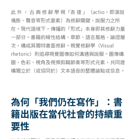
此 外 ， 古 典 修 辭 學 視「表 達 」（actio，即演說
儀態、聲音等形式要素）為修辭關鍵、說服力之所
在。現代語境下，傳播的「形式」本身即其修辭力量
一部分。書籍的線性結構、章節、語言風格、論證層
次，構成其獨特書面修辭。視覺修辭學（Visual
rhetoric）則追尋視覺圖像如何溝通與說服。圖像構
圖、色彩、視角及視頻剪輯節奏等形式元素，共同建
構獨立於（或協同於）文本語音的整體論點或信息。
為何「我們仍在寫作」：書
籍出版在當代社會的持續重
要性