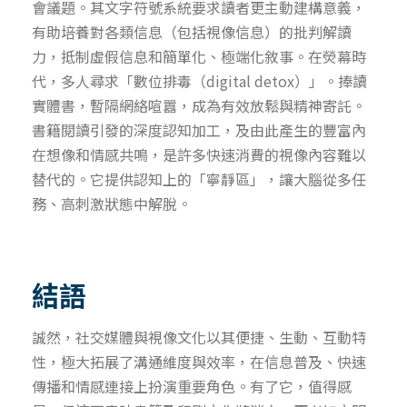
會議題。其文字符號系統要求讀者更主動建構意義，
有助培養對各類信息（包括視像信息）的批判解讀
力，抵制虛假信息和簡單化、極端化敘事。在熒幕時
代，多人尋求「數位排毒（digital detox）」。捧讀
實體書，暫隔網絡喧囂，成為有效放鬆與精神寄託。
書籍閱讀引發的深度認知加工，及由此產生的豐富內
在想像和情感共鳴，是許多快速消費的視像內容難以
替代的。它提供認知上的「寧靜區」，讓大腦從多任
務、高刺激狀態中解脫。
結語
誠然，社交媒體與視像文化以其便捷、生動、互動特
性，極大拓展了溝通維度與效率，在信息普及、快速
傳播和情感連接上扮演重要角色。有了它，值得感