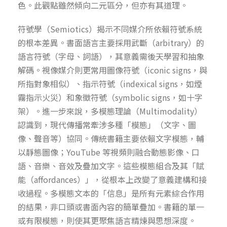
色。此觀點雖然傾向二元區分，但亦有其道理。
符號學（Semiotics）揭示不同媒介所依賴符號系統
的根本差異。書面語言主要採用武斷（arbitrary）的
語言符號（字母、詞語），其意義需後天學習和抽象
解碼。視像媒介則更常用圖像符號（iconic signs，與
所指對象相似）、指示符號（indexical signs，如煙
霧指示火災）和象徵符號（symbolic signs，如十字
架）。進一步來說，多模態理論（Multimodality）
認識到，現代傳播常牽涉多種「模態」（文字、圖
像、聲音等）協同。傳統書籍主要依賴文字模態，輔
以靜態圖像；YouTube 等視頻則融合動態影像、口
語、音樂、音效及疊加文字。這些模態組合及其「賦
能（affordances）」，從根本上改變了意義建構和接
收過程。多模態文本的「信息」是所有元素綜合作用
的結果，非口頭或書面內容的簡單疊加。書籍的單一
或有限模態，則使其更聚焦語言精煉與思想深度。